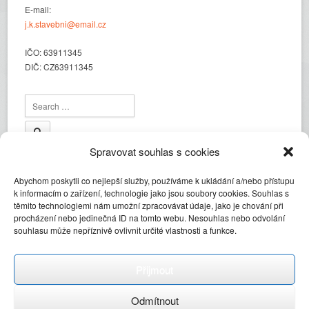
E-mail:
j.k.stavebni@email.cz
IČO: 63911345
DIČ: CZ63911345
Spravovat souhlas s cookies
Abychom poskytli co nejlepší služby, používáme k ukládání a/nebo přístupu
k informacím o zařízení, technologie jako jsou soubory cookies. Souhlas s
těmito technologiemi nám umožní zpracovávat údaje, jako je chování při
procházení nebo jedinečná ID na tomto webu. Nesouhlas nebo odvolání
Informace o zpracování osobních údajů
souhlasu může nepříznivě ovlivnit určité vlastnosti a funkce.
Zásady cookies (EU)
Přijmout
JK Stavební
2014 | Vytvořil:
Vladislav Gabriel
|
WordPress
| Šablona
Odmítnout
WPExplorer